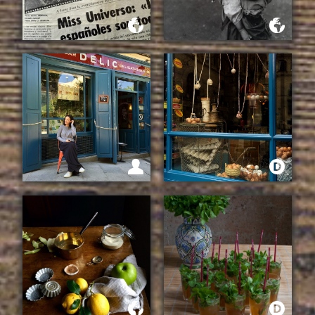
CUANDO FUI FOTOGRAFA
CUANDO FUI FOTOGRAFA
ANALOGICA-2-
ANALÓGICA
ENTREVISTA A BEA DE
UN CENTENAR DE
CON BOTAS DE AGUA
HUEVOS