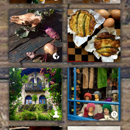
LA HISTORIA DE UN
EN LA CAMPIÑA INGLESA
MOJITO
UNA SEMANA EN EL
PLATOS DEL DIA
AMPURDAN
SORPRESA