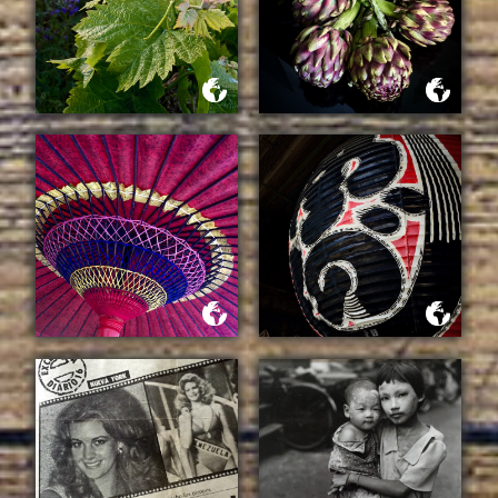
BAILANDO CON FLORES
UN CUENTO ROMANO
NUESTRO RETIRO CON
@LOCAL_MILK WABI SABI
POR FIN JAPON