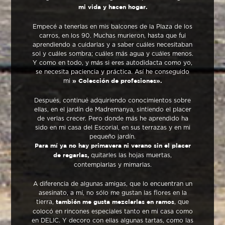
mi vida y hacen hogar.
Empecé a tenerlas en mis balcones de la Plaza de los
carros, en los 90. Muchas murieron, hasta que fui
aprendiendo a cuidarlas y a saber cuáles necesitaban
sol y cuáles sombra; cuáles más agua y cuáles menos.
Y como en todo, y más si eres autodidacta como yo,
se necesita paciencia y práctica. Así he conseguido
mi
» Colección de profesiones».
Después, continué adquiriendo conocimientos sobre
ellas, en el jardín de Madremanya, sintiendo el placer
de verlas crecer. Pero donde más he aprendido ha
sido en mi casa del Escorial, en sus terrazas y en mi
pequeño jardín.
Para mí ya no hay primavera ni verano sin el placer
quitarles las hojas muertas,
de regarlas,
contemplarlas y mimarlas.
A diferencia de algunas amigas, que lo encuentran un
asesinato, a mí, no sólo me gustan las flores en la
tierra,
, que
también me gusta mezclarlas en ramos
colocó en rincones especiales tanto en mi casa como
en DELIC. Y decoro con ellas algunas tartas, como las