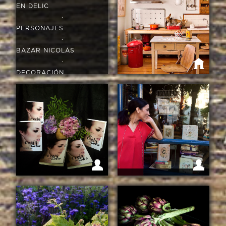
EN DELIC
·
PERSONAJES
·
BAZAR NICOLÁS
·
DECORACIÓN
·
VIAJES
LAS COCINAS DE MI VIDA
·
GASTRONOMÍA
ITZIAR MIRANDA (
MANOLITA) - MUJERES
IMPORTANTES EN
OREJA DE LOBO
CUENTOS