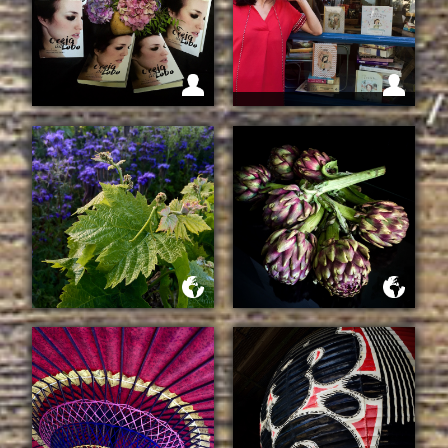
ITZIAR MIRANDA (
MANOLITA) - MUJERES
IMPORTANTES EN
OREJA DE LOBO
CUENTOS
BAILANDO CON FLORES
UN CUENTO ROMANO