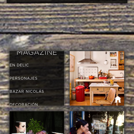
MAGAZINE
EN DELIC
·
PERSONAJES
·
BAZAR NICOLÁS
·
DECORACIÓN
·
VIAJES
LAS COCINAS DE MI VIDA
·
GASTRONOMÍA