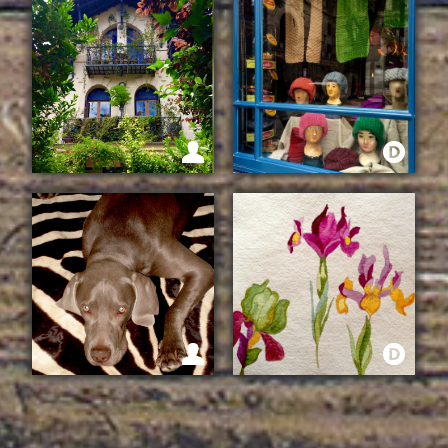
UNA SEMANA EN EL
PLATOS DEL DIA
AMPURDAN
SORPRESA
UNA CASA DE CUENTO
LANA
ACUARELAS DE
AMOR VERDADERO
COLORES