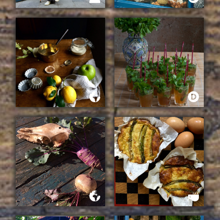
ENTREVISTA A BEA DE
UN CENTENAR DE
CON BOTAS DE AGUA
HUEVOS
LA HISTORIA DE UN
EN LA CAMPIÑA INGLESA
MOJITO