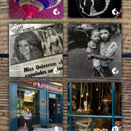
NUESTRO RETIRO CON
@LOCAL_MILK WABI SABI
POR FIN JAPON
CUANDO FUI FOTOGRAFA
CUANDO FUI FOTOGRAFA
ANALOGICA-2-
ANALÓGICA